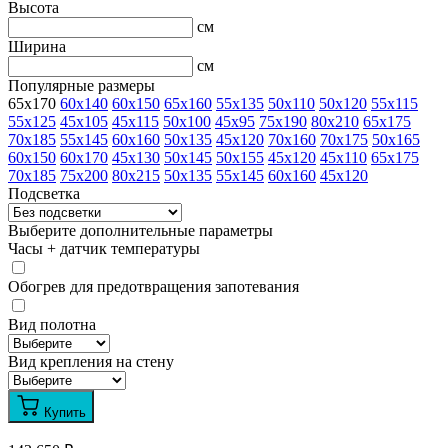
Высота
см
Ширина
см
Популярные размеры
65x170
60x140
60x150
65x160
55x135
50x110
50x120
55x115
55x125
45x105
45x115
50x100
45x95
75x190
80x210
65x175
70x185
55x145
60x160
50x135
45x120
70x160
70x175
50x165
60x150
60x170
45x130
50x145
50x155
45x120
45x110
65x175
70x185
75x200
80x215
50x135
55x145
60x160
45x120
Подсветка
Выберите дополнительные параметры
Часы + датчик температуры
Обогрев для предотвращения запотевания
Вид полотна
Вид крепления на стену
Купить