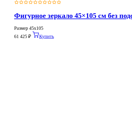
Оценка
0
из
Фигурное зеркало 45×105 см без под
5
Размер
45x105
61 425
₽
Купить