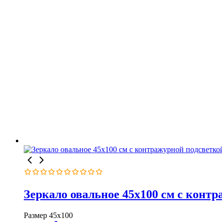
Оценка
0
из
Зеркало овальное 45х100 см с конт
5
Размер
45х100