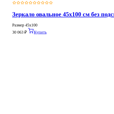
Оценка
0
из
Зеркало овальное 45х100 см без под
5
Размер
45х100
30 063
₽
Купить