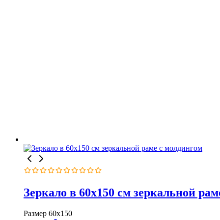
Оценка
0
из
Зеркало в 60х150 см зеркальной рам
5
Размер
60х150