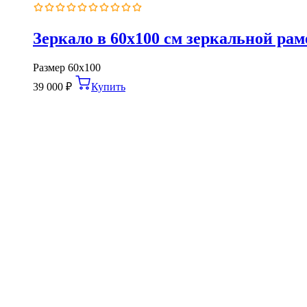
Оценка
0
из
Зеркало в 60х100 см зеркальной рам
5
Размер
60х100
39 000
₽
Купить