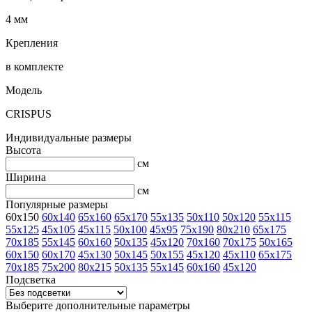
4 мм
Крепления
в комплекте
Модель
CRISPUS
Индивидуальные размеры
Высота
см
Ширина
см
Популярные размеры
60x150
60x140
65x160
65x170
55x135
50x110
50x120
55x115
55x125
45x105
45x115
50x100
45x95
75x190
80x210
65x175
70x185
55x145
60x160
50x135
45x120
70x160
70x175
50x165
60x150
60x170
45x130
50x145
50x155
45x120
45x110
65x175
70x185
75x200
80x215
50x135
55x145
60x160
45x120
Подсветка
Выберите дополнительные параметры