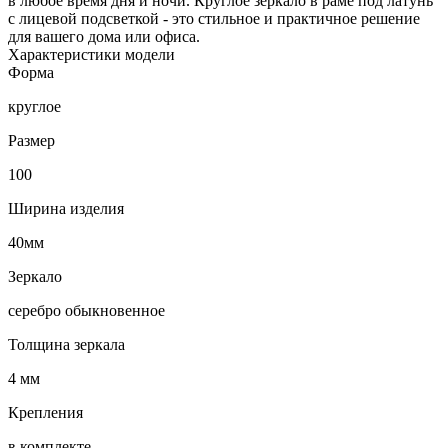
в любое время дня и ночи. Круглое зеркало в раме под латунь
с лицевой подсветкой - это стильное и практичное решение
для вашего дома или офиса.
Характеристики модели
Форма
круглое
Размер
100
Ширина изделия
40мм
Зеркало
серебро обыкновенное
Толщина зеркала
4 мм
Крепления
в комплекте